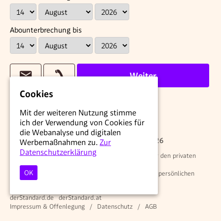
Abounterbrechung bis
Weiter
Cookies
Mit der weiteren Nutzung stimme
ich der Verwendung von Cookies für
die Webanalyse und digitalen
© STANDARD Verlagsgesellschaft m.b.H. 2026
Werbemaßnahmen zu.
Zur
Datenschutzerklärung
Alle Rechte vorbehalten. Nutzung ausschließlich für den privaten
Eigenbedarf.
OK
Eine Weiterverwendung und Reproduktion über den persönlichen
Gebrauch hinaus ist nicht gestattet.
derStandard.de
derStandard.at
Impressum & Offenlegung
Datenschutz
AGB