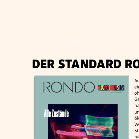
Infos
DER STANDARD R
An
ei
oh
Ge
nä
un
ök
Ve
St
na