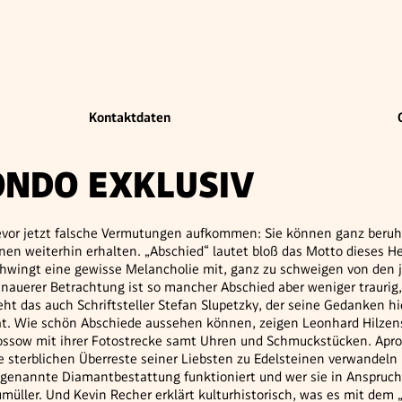
Kontaktdaten
ONDO EXKLUSIV
vor jetzt falsche Vermutungen aufkommen: Sie können ganz beruhi
nen weiterhin erhalten. „Abschied“ lautet bloß das Motto dieses H
hwingt eine gewisse Melancholie mit, ganz zu schweigen von den j
nauerer Betrachtung ist so mancher Abschied aber weniger traurig
eht das auch Schriftsteller Stefan Slupetzky, der seine Gedanken h
t. Wie schön Abschiede aussehen können, zeigen Leonhard Hilzen
ssow mit ihrer Fotostrecke samt Uhren und Schmuckstücken. Apro
e sterblichen Überreste seiner Liebsten zu Edelsteinen verwandeln
genannte Diamantbestattung funktioniert und wer sie in Anspruc
müller. Und Kevin Recher erklärt kulturhistorisch, was es mit dem