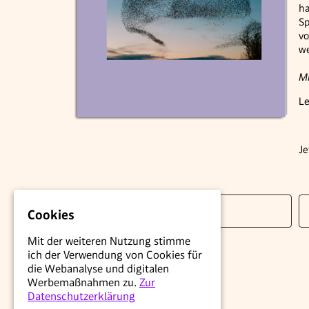
ha
Sp
vo
we
Mi
Le
Je
aboservice@derStandard.at
Cookies
Mit der weiteren Nutzung stimme
ich der Verwendung von Cookies für
die Webanalyse und digitalen
Werbemaßnahmen zu.
Zur
Datenschutzerklärung