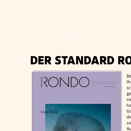
Infos
DER STANDARD R
Be
Ih
sc
ge
si
ha
Go
di
so
Au