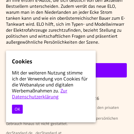
an ihre ersten E-Autos, die sich deutlich von den aktuellen
Bestsellern unterscheiden. Zudem verrät das neue ELO,
warum man in den Niederlanden an jeder Ecke Strom
tanken kann und wie ein oberösterreichischer Bauer zum E-
Tankwart wird. ELO hilft, sich im Typen- und Modellwirrwarr
der Elektrofahrzeuge zurechtzufinden, bezieht Stellung zu
politischen und wirtschaftlichen Fragen und präsentiert
außergewöhnliche Persönlichkeiten der Szene.
Jetzt um € 5,90 bestellen.
Cookies
Weiter
Mit der weiteren Nutzung stimme
ich der Verwendung von Cookies für
die Webanalyse und digitalen
Werbemaßnahmen zu.
Zur
Datenschutzerklärung
© STANDARD Verlagsgesellschaft m.b.H. 2026
Alle Rechte vorbehalten. Nutzung ausschließlich für den privaten
OK
Eigenbedarf.
Eine Weiterverwendung und Reproduktion über den persönlichen
Gebrauch hinaus ist nicht gestattet.
derStandard.de
derStandard.at